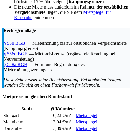
höchstens 15 % übersteigen (
Kappungsgrenze
).
Die neue Miete muss außerdem im Rahmen der
ortsüblichen
Vergleichsmiete
liegen, die Sie dem
Mietspiegel für
Karlsruhe
entnehmen.
Rechtsgrundlage
§ 558 BGB
— Mieterhöhung bis zur ortsüblichen Vergleichsmiete
(Kappungsgrenze)
§ 556d BGB
— Mietpreisbremse (ergänzende Regelung bei
Neuvermietung)
§ 558a BGB
— Form und Begründung des
Mieterhöhungsverlangens
Diese Seite ersetzt keine Rechtsberatung. Bei konkreten Fragen
wenden Sie sich an einen Fachanwalt für Mietrecht.
Mietpreise im gleichen Bundesland
Stadt
Ø Kaltmiete
Stuttgart
16,23 €/m²
Mietspiegel
Mannheim
13,04 €/m²
Mietspiegel
Karlsruhe
13,89 €/m²
Mietspiegel