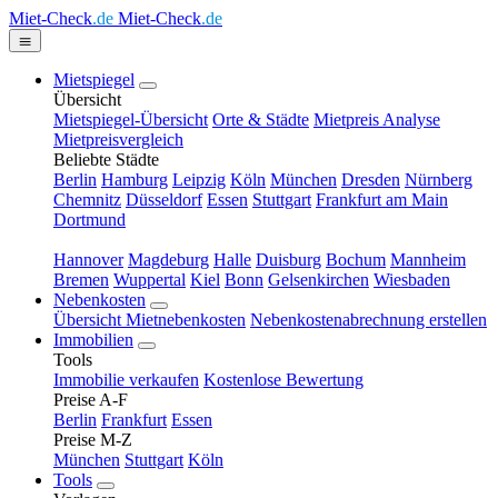
Miet-Check
.de
Miet-Check
.de
Mietspiegel
Übersicht
Mietspiegel-Übersicht
Orte & Städte
Mietpreis Analyse
Mietpreisvergleich
Beliebte Städte
Berlin
Hamburg
Leipzig
Köln
München
Dresden
Nürnberg
Chemnitz
Düsseldorf
Essen
Stuttgart
Frankfurt am Main
Dortmund
Hannover
Magdeburg
Halle
Duisburg
Bochum
Mannheim
Bremen
Wuppertal
Kiel
Bonn
Gelsenkirchen
Wiesbaden
Nebenkosten
Übersicht Mietnebenkosten
Nebenkostenabrechnung erstellen
Immobilien
Tools
Immobilie verkaufen
Kostenlose Bewertung
Preise A-F
Berlin
Frankfurt
Essen
Preise M-Z
München
Stuttgart
Köln
Tools