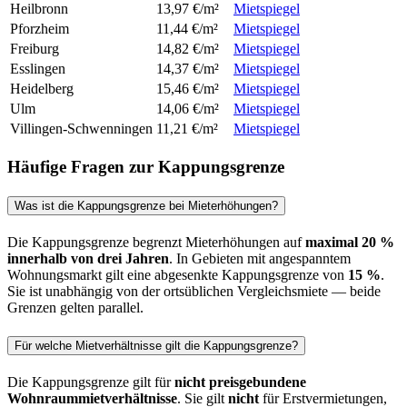
Heilbronn
13,97 €/m²
Mietspiegel
Pforzheim
11,44 €/m²
Mietspiegel
Freiburg
14,82 €/m²
Mietspiegel
Esslingen
14,37 €/m²
Mietspiegel
Heidelberg
15,46 €/m²
Mietspiegel
Ulm
14,06 €/m²
Mietspiegel
Villingen-Schwenningen
11,21 €/m²
Mietspiegel
Häufige Fragen zur Kappungsgrenze
Was ist die Kappungsgrenze bei Mieterhöhungen?
Die Kappungsgrenze begrenzt Mieterhöhungen auf
maximal 20 %
innerhalb von drei Jahren
. In Gebieten mit angespanntem
Wohnungsmarkt gilt eine abgesenkte Kappungsgrenze von
15 %
.
Sie ist unabhängig von der ortsüblichen Vergleichsmiete — beide
Grenzen gelten parallel.
Für welche Mietverhältnisse gilt die Kappungsgrenze?
Die Kappungsgrenze gilt für
nicht preisgebundene
Wohnraummietverhältnisse
. Sie gilt
nicht
für Erstvermietungen,