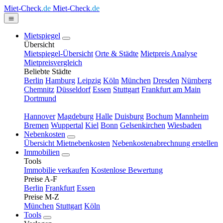
Miet-Check
.de
Miet-Check
.de
Mietspiegel
Übersicht
Mietspiegel-Übersicht
Orte & Städte
Mietpreis Analyse
Mietpreisvergleich
Beliebte Städte
Berlin
Hamburg
Leipzig
Köln
München
Dresden
Nürnberg
Chemnitz
Düsseldorf
Essen
Stuttgart
Frankfurt am Main
Dortmund
Hannover
Magdeburg
Halle
Duisburg
Bochum
Mannheim
Bremen
Wuppertal
Kiel
Bonn
Gelsenkirchen
Wiesbaden
Nebenkosten
Übersicht Mietnebenkosten
Nebenkostenabrechnung erstellen
Immobilien
Tools
Immobilie verkaufen
Kostenlose Bewertung
Preise A-F
Berlin
Frankfurt
Essen
Preise M-Z
München
Stuttgart
Köln
Tools