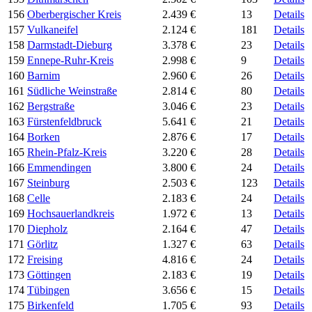
156
Oberbergischer Kreis
2.439 €
13
Details
157
Vulkaneifel
2.124 €
181
Details
158
Darmstadt-Dieburg
3.378 €
23
Details
159
Ennepe-Ruhr-Kreis
2.998 €
9
Details
160
Barnim
2.960 €
26
Details
161
Südliche Weinstraße
2.814 €
80
Details
162
Bergstraße
3.046 €
23
Details
163
Fürstenfeldbruck
5.641 €
21
Details
164
Borken
2.876 €
17
Details
165
Rhein-Pfalz-Kreis
3.220 €
28
Details
166
Emmendingen
3.800 €
24
Details
167
Steinburg
2.503 €
123
Details
168
Celle
2.183 €
24
Details
169
Hochsauerlandkreis
1.972 €
13
Details
170
Diepholz
2.164 €
47
Details
171
Görlitz
1.327 €
63
Details
172
Freising
4.816 €
24
Details
173
Göttingen
2.183 €
19
Details
174
Tübingen
3.656 €
15
Details
175
Birkenfeld
1.705 €
93
Details