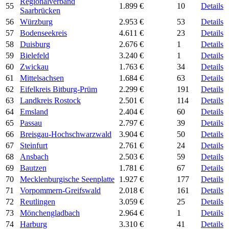
Regionalverband
55
1.899 €
10
Details
Saarbrücken
56
Würzburg
2.953 €
53
Details
57
Bodenseekreis
4.611 €
23
Details
58
Duisburg
2.676 €
1
Details
59
Bielefeld
3.240 €
1
Details
60
Zwickau
1.763 €
34
Details
61
Mittelsachsen
1.684 €
63
Details
62
Eifelkreis Bitburg-Prüm
2.299 €
191
Details
63
Landkreis Rostock
2.501 €
114
Details
64
Emsland
2.404 €
60
Details
65
Passau
2.797 €
39
Details
66
Breisgau-Hochschwarzwald
3.904 €
50
Details
67
Steinfurt
2.761 €
24
Details
68
Ansbach
2.503 €
59
Details
69
Bautzen
1.781 €
67
Details
70
Mecklenburgische Seenplatte
1.927 €
177
Details
71
Vorpommern-Greifswald
2.018 €
161
Details
72
Reutlingen
3.059 €
25
Details
73
Mönchengladbach
2.964 €
1
Details
74
Harburg
3.310 €
41
Details