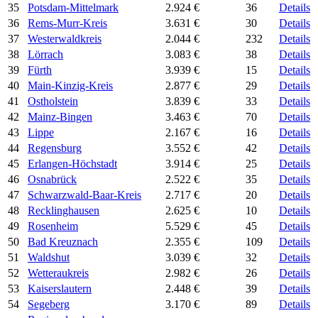
35
Potsdam-Mittelmark
2.924 €
36
Details
36
Rems-Murr-Kreis
3.631 €
30
Details
37
Westerwaldkreis
2.044 €
232
Details
38
Lörrach
3.083 €
38
Details
39
Fürth
3.939 €
15
Details
40
Main-Kinzig-Kreis
2.877 €
29
Details
41
Ostholstein
3.839 €
33
Details
42
Mainz-Bingen
3.463 €
70
Details
43
Lippe
2.167 €
16
Details
44
Regensburg
3.552 €
42
Details
45
Erlangen-Höchstadt
3.914 €
25
Details
46
Osnabrück
2.522 €
35
Details
47
Schwarzwald-Baar-Kreis
2.717 €
20
Details
48
Recklinghausen
2.625 €
10
Details
49
Rosenheim
5.529 €
45
Details
50
Bad Kreuznach
2.355 €
109
Details
51
Waldshut
3.039 €
32
Details
52
Wetteraukreis
2.982 €
26
Details
53
Kaiserslautern
2.448 €
39
Details
54
Segeberg
3.170 €
89
Details