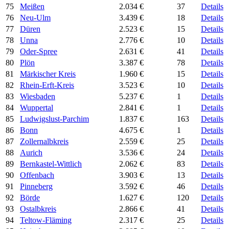
75
Meißen
2.034 €
37
Details
76
Neu-Ulm
3.439 €
18
Details
77
Düren
2.523 €
15
Details
78
Unna
2.776 €
10
Details
79
Oder-Spree
2.631 €
41
Details
80
Plön
3.387 €
78
Details
81
Märkischer Kreis
1.960 €
15
Details
82
Rhein-Erft-Kreis
3.523 €
10
Details
83
Wiesbaden
5.237 €
1
Details
84
Wuppertal
2.841 €
1
Details
85
Ludwigslust-Parchim
1.837 €
163
Details
86
Bonn
4.675 €
1
Details
87
Zollernalbkreis
2.559 €
25
Details
88
Aurich
3.536 €
24
Details
89
Bernkastel-Wittlich
2.062 €
83
Details
90
Offenbach
3.903 €
13
Details
91
Pinneberg
3.592 €
46
Details
92
Börde
1.627 €
120
Details
93
Ostalbkreis
2.866 €
41
Details
94
Teltow-Fläming
2.317 €
25
Details