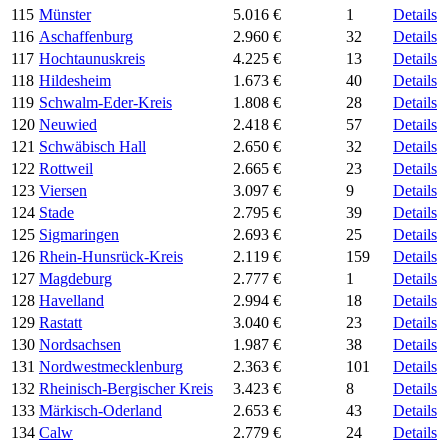
115
Münster
5.016 €
1
Details
116
Aschaffenburg
2.960 €
32
Details
117
Hochtaunuskreis
4.225 €
13
Details
118
Hildesheim
1.673 €
40
Details
119
Schwalm-Eder-Kreis
1.808 €
28
Details
120
Neuwied
2.418 €
57
Details
121
Schwäbisch Hall
2.650 €
32
Details
122
Rottweil
2.665 €
23
Details
123
Viersen
3.097 €
9
Details
124
Stade
2.795 €
39
Details
125
Sigmaringen
2.693 €
25
Details
126
Rhein-Hunsrück-Kreis
2.119 €
159
Details
127
Magdeburg
2.777 €
1
Details
128
Havelland
2.994 €
18
Details
129
Rastatt
3.040 €
23
Details
130
Nordsachsen
1.987 €
38
Details
131
Nordwestmecklenburg
2.363 €
101
Details
132
Rheinisch-Bergischer Kreis
3.423 €
8
Details
133
Märkisch-Oderland
2.653 €
43
Details
134
Calw
2.779 €
24
Details