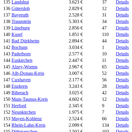
135
Landshut
3.623 €
37
Details
136
Gütersloh
2.829 €
12
Details
137
Bayreuth
2.528 €
31
Details
138
Traunstein
5.303 €
34
Details
139
Lüneburg
2.856 €
47
Details
140
Kusel
1.851 €
110
Details
141
Bad Dürkheim
2.894 €
44
Details
142
Bochum
3.034 €
1
Details
143
Paderborn
2.577 €
10
Details
144
Euskirchen
2.447 €
11
Details
145
Alzey-Worms
2.967 €
65
Details
146
Alb-Donau-Kreis
3.007 €
52
Details
147
Cuxhaven
2.177 €
56
Details
148
Enzkreis
3.243 €
28
Details
149
Biberach
3.025 €
42
Details
150
Main-Taunus-Kreis
4.602 €
12
Details
151
Herford
2.345 €
9
Details
152
Neunkirchen
1.975 €
7
Details
153
Mayen-Koblenz
2.524 €
66
Details
154
Rhein-Lahn-Kreis
2.099 €
134
Details
155
Dithmarschen
2.502 €
103
Details