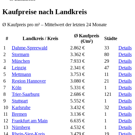
Kaufpreise nach Landkreis
Ø Kaufpreis pro m² – Mittelwert der letzten 24 Monate
Ø Kaufpreis
#
Landkreis / Kreis
Städte
(€/m²)
1
Dahme-Spreewald
2.862 €
33
Details
2
Stormarn
3.362 €
80
Details
3
München
7.933 €
29
Details
4
Leipzig
2.341 €
47
Details
5
Mettmann
3.753 €
11
Details
6
Region Hannover
3.080 €
21
Details
7
Köln
5.331 €
1
Details
8
Trier-Saarburg
2.686 €
121
Details
9
Stuttgart
5.552 €
1
Details
10
Karlsruhe
3.432 €
32
Details
11
Bremen
3.136 €
1
Details
12
Frankfurt am Main
6.635 €
1
Details
13
Nürnberg
4.532 €
1
Details
14
Rhein-Sieg-Kreis
3.479 €
19
Details