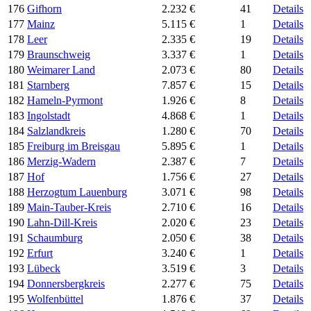
176
Gifhorn
2.232 €
41
Details
177
Mainz
5.115 €
1
Details
178
Leer
2.335 €
19
Details
179
Braunschweig
3.337 €
1
Details
180
Weimarer Land
2.073 €
80
Details
181
Starnberg
7.857 €
15
Details
182
Hameln-Pyrmont
1.926 €
8
Details
183
Ingolstadt
4.868 €
1
Details
184
Salzlandkreis
1.280 €
70
Details
185
Freiburg im Breisgau
5.895 €
1
Details
186
Merzig-Wadern
2.387 €
7
Details
187
Hof
1.756 €
27
Details
188
Herzogtum Lauenburg
3.071 €
98
Details
189
Main-Tauber-Kreis
2.710 €
16
Details
190
Lahn-Dill-Kreis
2.020 €
23
Details
191
Schaumburg
2.050 €
38
Details
192
Erfurt
3.240 €
1
Details
193
Lübeck
3.519 €
3
Details
194
Donnersbergkreis
2.277 €
75
Details
195
Wolfenbüttel
1.876 €
37
Details