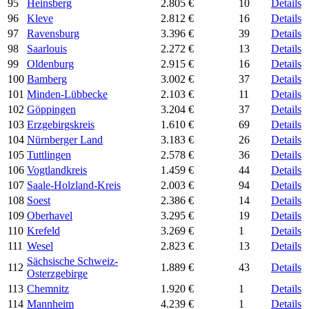
95
Heinsberg
2.805 €
10
Details
96
Kleve
2.812 €
16
Details
97
Ravensburg
3.396 €
39
Details
98
Saarlouis
2.272 €
13
Details
99
Oldenburg
2.915 €
16
Details
100
Bamberg
3.002 €
37
Details
101
Minden-Lübbecke
2.103 €
11
Details
102
Göppingen
3.204 €
37
Details
103
Erzgebirgskreis
1.610 €
69
Details
104
Nürnberger Land
3.183 €
26
Details
105
Tuttlingen
2.578 €
36
Details
106
Vogtlandkreis
1.459 €
44
Details
107
Saale-Holzland-Kreis
2.003 €
94
Details
108
Soest
2.386 €
14
Details
109
Oberhavel
3.295 €
19
Details
110
Krefeld
3.269 €
1
Details
111
Wesel
2.823 €
13
Details
Sächsische Schweiz-
112
1.889 €
43
Details
Osterzgebirge
113
Chemnitz
1.920 €
1
Details
114
Mannheim
4.239 €
1
Details