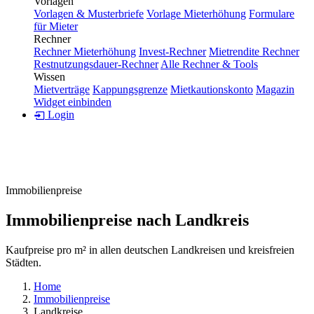
Vorlagen
Vorlagen & Musterbriefe
Vorlage Mieterhöhung
Formulare
für Mieter
Rechner
Rechner Mieterhöhung
Invest-Rechner
Mietrendite Rechner
Restnutzungsdauer-Rechner
Alle Rechner & Tools
Wissen
Mietverträge
Kappungsgrenze
Mietkautionskonto
Magazin
Widget einbinden
Login
Immobilienpreise
Immobilienpreise nach Landkreis
Kaufpreise pro m² in allen deutschen Landkreisen und kreisfreien
Städten.
Home
Immobilienpreise
Landkreise