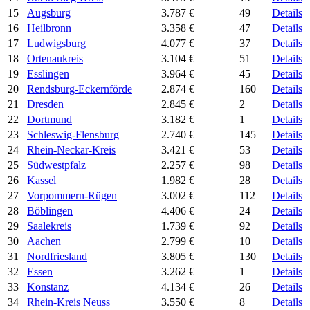
15
Augsburg
3.787 €
49
Details
16
Heilbronn
3.358 €
47
Details
17
Ludwigsburg
4.077 €
37
Details
18
Ortenaukreis
3.104 €
51
Details
19
Esslingen
3.964 €
45
Details
20
Rendsburg-Eckernförde
2.874 €
160
Details
21
Dresden
2.845 €
2
Details
22
Dortmund
3.182 €
1
Details
23
Schleswig-Flensburg
2.740 €
145
Details
24
Rhein-Neckar-Kreis
3.421 €
53
Details
25
Südwestpfalz
2.257 €
98
Details
26
Kassel
1.982 €
28
Details
27
Vorpommern-Rügen
3.002 €
112
Details
28
Böblingen
4.406 €
24
Details
29
Saalekreis
1.739 €
92
Details
30
Aachen
2.799 €
10
Details
31
Nordfriesland
3.805 €
130
Details
32
Essen
3.262 €
1
Details
33
Konstanz
4.134 €
26
Details
34
Rhein-Kreis Neuss
3.550 €
8
Details