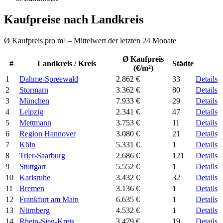
Kaufpreise nach Landkreis
Ø Kaufpreis pro m² – Mittelwert der letzten 24 Monate
Ø Kaufpreis
#
Landkreis / Kreis
Städte
(€/m²)
1
Dahme-Spreewald
2.862 €
33
Details
2
Stormarn
3.362 €
80
Details
3
München
7.933 €
29
Details
4
Leipzig
2.341 €
47
Details
5
Mettmann
3.753 €
11
Details
6
Region Hannover
3.080 €
21
Details
7
Köln
5.331 €
1
Details
8
Trier-Saarburg
2.686 €
121
Details
9
Stuttgart
5.552 €
1
Details
10
Karlsruhe
3.432 €
32
Details
11
Bremen
3.136 €
1
Details
12
Frankfurt am Main
6.635 €
1
Details
13
Nürnberg
4.532 €
1
Details
14
Rhein-Sieg-Kreis
3.479 €
19
Details