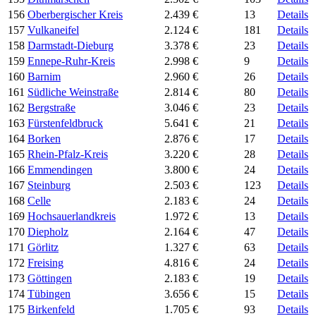
156
Oberbergischer Kreis
2.439 €
13
Details
157
Vulkaneifel
2.124 €
181
Details
158
Darmstadt-Dieburg
3.378 €
23
Details
159
Ennepe-Ruhr-Kreis
2.998 €
9
Details
160
Barnim
2.960 €
26
Details
161
Südliche Weinstraße
2.814 €
80
Details
162
Bergstraße
3.046 €
23
Details
163
Fürstenfeldbruck
5.641 €
21
Details
164
Borken
2.876 €
17
Details
165
Rhein-Pfalz-Kreis
3.220 €
28
Details
166
Emmendingen
3.800 €
24
Details
167
Steinburg
2.503 €
123
Details
168
Celle
2.183 €
24
Details
169
Hochsauerlandkreis
1.972 €
13
Details
170
Diepholz
2.164 €
47
Details
171
Görlitz
1.327 €
63
Details
172
Freising
4.816 €
24
Details
173
Göttingen
2.183 €
19
Details
174
Tübingen
3.656 €
15
Details
175
Birkenfeld
1.705 €
93
Details