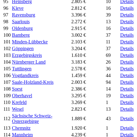
95
Heinsberg
2.805 €
10
Details
96
Kleve
2.812 €
16
Details
97
Ravensburg
3.396 €
39
Details
98
Saarlouis
2.272 €
13
Details
99
Oldenburg
2.915 €
16
Details
100
Bamberg
3.002 €
37
Details
101
Minden-Lübbecke
2.103 €
11
Details
102
Göppingen
3.204 €
37
Details
103
Erzgebirgskreis
1.610 €
69
Details
104
Nürnberger Land
3.183 €
26
Details
105
Tuttlingen
2.578 €
36
Details
106
Vogtlandkreis
1.459 €
44
Details
107
Saale-Holzland-Kreis
2.003 €
94
Details
108
Soest
2.386 €
14
Details
109
Oberhavel
3.295 €
19
Details
110
Krefeld
3.269 €
1
Details
111
Wesel
2.823 €
13
Details
Sächsische Schweiz-
112
1.889 €
43
Details
Osterzgebirge
113
Chemnitz
1.920 €
1
Details
114
Mannheim
4.239 €
1
Details