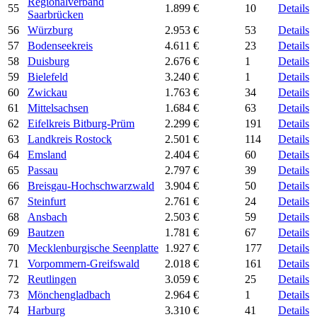
Regionalverband
55
1.899 €
10
Details
Saarbrücken
56
Würzburg
2.953 €
53
Details
57
Bodenseekreis
4.611 €
23
Details
58
Duisburg
2.676 €
1
Details
59
Bielefeld
3.240 €
1
Details
60
Zwickau
1.763 €
34
Details
61
Mittelsachsen
1.684 €
63
Details
62
Eifelkreis Bitburg-Prüm
2.299 €
191
Details
63
Landkreis Rostock
2.501 €
114
Details
64
Emsland
2.404 €
60
Details
65
Passau
2.797 €
39
Details
66
Breisgau-Hochschwarzwald
3.904 €
50
Details
67
Steinfurt
2.761 €
24
Details
68
Ansbach
2.503 €
59
Details
69
Bautzen
1.781 €
67
Details
70
Mecklenburgische Seenplatte
1.927 €
177
Details
71
Vorpommern-Greifswald
2.018 €
161
Details
72
Reutlingen
3.059 €
25
Details
73
Mönchengladbach
2.964 €
1
Details
74
Harburg
3.310 €
41
Details