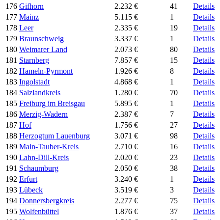
176
Gifhorn
2.232 €
41
Details
177
Mainz
5.115 €
1
Details
178
Leer
2.335 €
19
Details
179
Braunschweig
3.337 €
1
Details
180
Weimarer Land
2.073 €
80
Details
181
Starnberg
7.857 €
15
Details
182
Hameln-Pyrmont
1.926 €
8
Details
183
Ingolstadt
4.868 €
1
Details
184
Salzlandkreis
1.280 €
70
Details
185
Freiburg im Breisgau
5.895 €
1
Details
186
Merzig-Wadern
2.387 €
7
Details
187
Hof
1.756 €
27
Details
188
Herzogtum Lauenburg
3.071 €
98
Details
189
Main-Tauber-Kreis
2.710 €
16
Details
190
Lahn-Dill-Kreis
2.020 €
23
Details
191
Schaumburg
2.050 €
38
Details
192
Erfurt
3.240 €
1
Details
193
Lübeck
3.519 €
3
Details
194
Donnersbergkreis
2.277 €
75
Details
195
Wolfenbüttel
1.876 €
37
Details