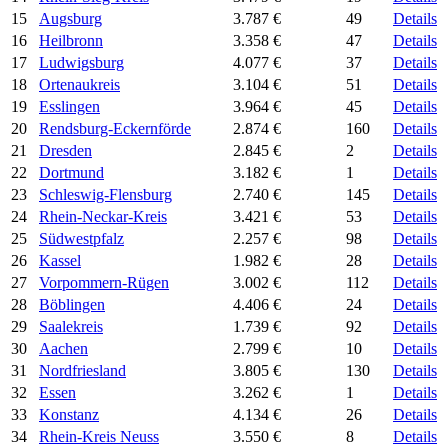
15
Augsburg
3.787 €
49
Details
16
Heilbronn
3.358 €
47
Details
17
Ludwigsburg
4.077 €
37
Details
18
Ortenaukreis
3.104 €
51
Details
19
Esslingen
3.964 €
45
Details
20
Rendsburg-Eckernförde
2.874 €
160
Details
21
Dresden
2.845 €
2
Details
22
Dortmund
3.182 €
1
Details
23
Schleswig-Flensburg
2.740 €
145
Details
24
Rhein-Neckar-Kreis
3.421 €
53
Details
25
Südwestpfalz
2.257 €
98
Details
26
Kassel
1.982 €
28
Details
27
Vorpommern-Rügen
3.002 €
112
Details
28
Böblingen
4.406 €
24
Details
29
Saalekreis
1.739 €
92
Details
30
Aachen
2.799 €
10
Details
31
Nordfriesland
3.805 €
130
Details
32
Essen
3.262 €
1
Details
33
Konstanz
4.134 €
26
Details
34
Rhein-Kreis Neuss
3.550 €
8
Details