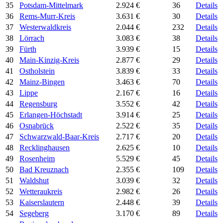
35
Potsdam-Mittelmark
2.924 €
36
Details
36
Rems-Murr-Kreis
3.631 €
30
Details
37
Westerwaldkreis
2.044 €
232
Details
38
Lörrach
3.083 €
38
Details
39
Fürth
3.939 €
15
Details
40
Main-Kinzig-Kreis
2.877 €
29
Details
41
Ostholstein
3.839 €
33
Details
42
Mainz-Bingen
3.463 €
70
Details
43
Lippe
2.167 €
16
Details
44
Regensburg
3.552 €
42
Details
45
Erlangen-Höchstadt
3.914 €
25
Details
46
Osnabrück
2.522 €
35
Details
47
Schwarzwald-Baar-Kreis
2.717 €
20
Details
48
Recklinghausen
2.625 €
10
Details
49
Rosenheim
5.529 €
45
Details
50
Bad Kreuznach
2.355 €
109
Details
51
Waldshut
3.039 €
32
Details
52
Wetteraukreis
2.982 €
26
Details
53
Kaiserslautern
2.448 €
39
Details
54
Segeberg
3.170 €
89
Details