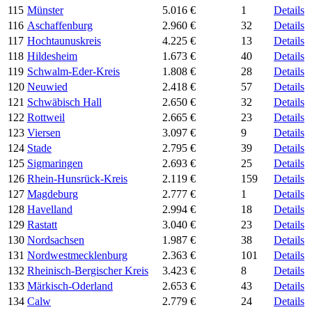
115
Münster
5.016 €
1
Details
116
Aschaffenburg
2.960 €
32
Details
117
Hochtaunuskreis
4.225 €
13
Details
118
Hildesheim
1.673 €
40
Details
119
Schwalm-Eder-Kreis
1.808 €
28
Details
120
Neuwied
2.418 €
57
Details
121
Schwäbisch Hall
2.650 €
32
Details
122
Rottweil
2.665 €
23
Details
123
Viersen
3.097 €
9
Details
124
Stade
2.795 €
39
Details
125
Sigmaringen
2.693 €
25
Details
126
Rhein-Hunsrück-Kreis
2.119 €
159
Details
127
Magdeburg
2.777 €
1
Details
128
Havelland
2.994 €
18
Details
129
Rastatt
3.040 €
23
Details
130
Nordsachsen
1.987 €
38
Details
131
Nordwestmecklenburg
2.363 €
101
Details
132
Rheinisch-Bergischer Kreis
3.423 €
8
Details
133
Märkisch-Oderland
2.653 €
43
Details
134
Calw
2.779 €
24
Details