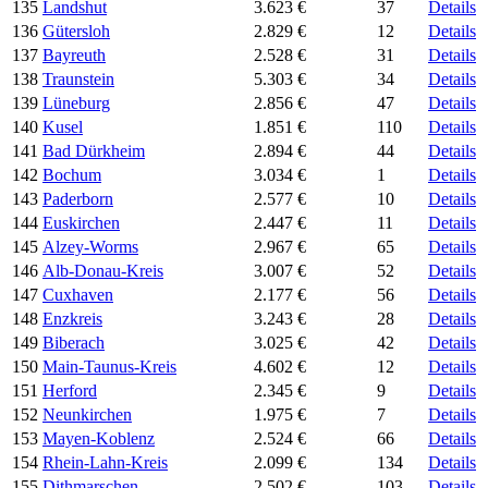
135
Landshut
3.623 €
37
Details
136
Gütersloh
2.829 €
12
Details
137
Bayreuth
2.528 €
31
Details
138
Traunstein
5.303 €
34
Details
139
Lüneburg
2.856 €
47
Details
140
Kusel
1.851 €
110
Details
141
Bad Dürkheim
2.894 €
44
Details
142
Bochum
3.034 €
1
Details
143
Paderborn
2.577 €
10
Details
144
Euskirchen
2.447 €
11
Details
145
Alzey-Worms
2.967 €
65
Details
146
Alb-Donau-Kreis
3.007 €
52
Details
147
Cuxhaven
2.177 €
56
Details
148
Enzkreis
3.243 €
28
Details
149
Biberach
3.025 €
42
Details
150
Main-Taunus-Kreis
4.602 €
12
Details
151
Herford
2.345 €
9
Details
152
Neunkirchen
1.975 €
7
Details
153
Mayen-Koblenz
2.524 €
66
Details
154
Rhein-Lahn-Kreis
2.099 €
134
Details
155
Dithmarschen
2.502 €
103
Details