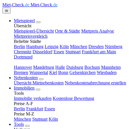
Miet-Check
.de
Miet-Check
.de
Mietspiegel
Übersicht
Mietspiegel-Übersicht
Orte & Städte
Mietpreis Analyse
Mietpreisvergleich
Beliebte Städte
Berlin
Hamburg
Leipzig
Köln
München
Dresden
Nürnberg
Chemnitz
Düsseldorf
Essen
Stuttgart
Frankfurt am Main
Dortmund
Hannover
Magdeburg
Halle
Duisburg
Bochum
Mannheim
Bremen
Wuppertal
Kiel
Bonn
Gelsenkirchen
Wiesbaden
Nebenkosten
Übersicht Mietnebenkosten
Nebenkostenabrechnung erstellen
Immobilien
Tools
Immobilie verkaufen
Kostenlose Bewertung
Preise A-F
Berlin
Frankfurt
Essen
Preise M-Z
München
Stuttgart
Köln
Tools