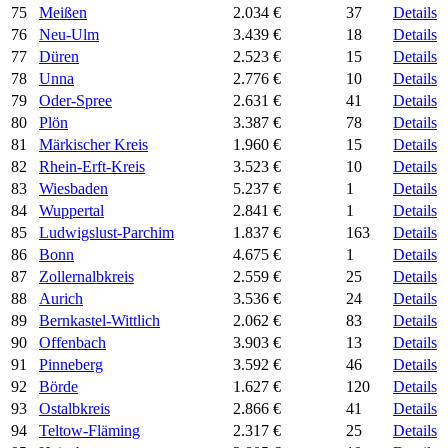
75
Meißen
2.034 €
37
Details
76
Neu-Ulm
3.439 €
18
Details
77
Düren
2.523 €
15
Details
78
Unna
2.776 €
10
Details
79
Oder-Spree
2.631 €
41
Details
80
Plön
3.387 €
78
Details
81
Märkischer Kreis
1.960 €
15
Details
82
Rhein-Erft-Kreis
3.523 €
10
Details
83
Wiesbaden
5.237 €
1
Details
84
Wuppertal
2.841 €
1
Details
85
Ludwigslust-Parchim
1.837 €
163
Details
86
Bonn
4.675 €
1
Details
87
Zollernalbkreis
2.559 €
25
Details
88
Aurich
3.536 €
24
Details
89
Bernkastel-Wittlich
2.062 €
83
Details
90
Offenbach
3.903 €
13
Details
91
Pinneberg
3.592 €
46
Details
92
Börde
1.627 €
120
Details
93
Ostalbkreis
2.866 €
41
Details
94
Teltow-Fläming
2.317 €
25
Details