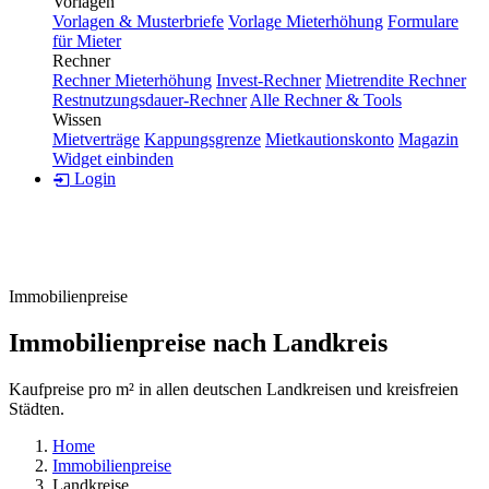
Vorlagen
Vorlagen & Musterbriefe
Vorlage Mieterhöhung
Formulare
für Mieter
Rechner
Rechner Mieterhöhung
Invest-Rechner
Mietrendite Rechner
Restnutzungsdauer-Rechner
Alle Rechner & Tools
Wissen
Mietverträge
Kappungsgrenze
Mietkautionskonto
Magazin
Widget einbinden
Login
Immobilienpreise
Immobilienpreise nach Landkreis
Kaufpreise pro m² in allen deutschen Landkreisen und kreisfreien
Städten.
Home
Immobilienpreise
Landkreise