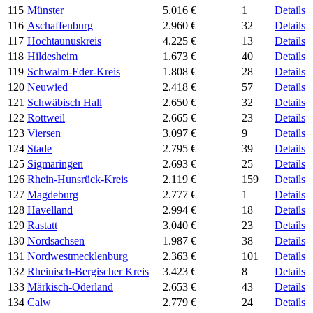
115
Münster
5.016 €
1
Details
116
Aschaffenburg
2.960 €
32
Details
117
Hochtaunuskreis
4.225 €
13
Details
118
Hildesheim
1.673 €
40
Details
119
Schwalm-Eder-Kreis
1.808 €
28
Details
120
Neuwied
2.418 €
57
Details
121
Schwäbisch Hall
2.650 €
32
Details
122
Rottweil
2.665 €
23
Details
123
Viersen
3.097 €
9
Details
124
Stade
2.795 €
39
Details
125
Sigmaringen
2.693 €
25
Details
126
Rhein-Hunsrück-Kreis
2.119 €
159
Details
127
Magdeburg
2.777 €
1
Details
128
Havelland
2.994 €
18
Details
129
Rastatt
3.040 €
23
Details
130
Nordsachsen
1.987 €
38
Details
131
Nordwestmecklenburg
2.363 €
101
Details
132
Rheinisch-Bergischer Kreis
3.423 €
8
Details
133
Märkisch-Oderland
2.653 €
43
Details
134
Calw
2.779 €
24
Details