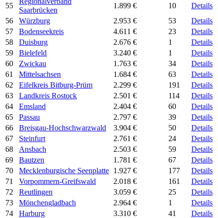
Regionalverband
55
1.899 €
10
Details
Saarbrücken
56
Würzburg
2.953 €
53
Details
57
Bodenseekreis
4.611 €
23
Details
58
Duisburg
2.676 €
1
Details
59
Bielefeld
3.240 €
1
Details
60
Zwickau
1.763 €
34
Details
61
Mittelsachsen
1.684 €
63
Details
62
Eifelkreis Bitburg-Prüm
2.299 €
191
Details
63
Landkreis Rostock
2.501 €
114
Details
64
Emsland
2.404 €
60
Details
65
Passau
2.797 €
39
Details
66
Breisgau-Hochschwarzwald
3.904 €
50
Details
67
Steinfurt
2.761 €
24
Details
68
Ansbach
2.503 €
59
Details
69
Bautzen
1.781 €
67
Details
70
Mecklenburgische Seenplatte
1.927 €
177
Details
71
Vorpommern-Greifswald
2.018 €
161
Details
72
Reutlingen
3.059 €
25
Details
73
Mönchengladbach
2.964 €
1
Details
74
Harburg
3.310 €
41
Details