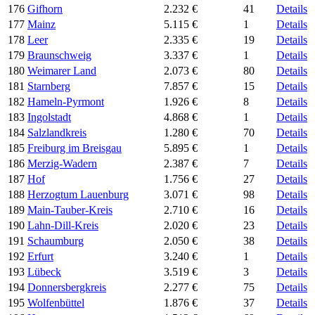
176
Gifhorn
2.232 €
41
Details
177
Mainz
5.115 €
1
Details
178
Leer
2.335 €
19
Details
179
Braunschweig
3.337 €
1
Details
180
Weimarer Land
2.073 €
80
Details
181
Starnberg
7.857 €
15
Details
182
Hameln-Pyrmont
1.926 €
8
Details
183
Ingolstadt
4.868 €
1
Details
184
Salzlandkreis
1.280 €
70
Details
185
Freiburg im Breisgau
5.895 €
1
Details
186
Merzig-Wadern
2.387 €
7
Details
187
Hof
1.756 €
27
Details
188
Herzogtum Lauenburg
3.071 €
98
Details
189
Main-Tauber-Kreis
2.710 €
16
Details
190
Lahn-Dill-Kreis
2.020 €
23
Details
191
Schaumburg
2.050 €
38
Details
192
Erfurt
3.240 €
1
Details
193
Lübeck
3.519 €
3
Details
194
Donnersbergkreis
2.277 €
75
Details
195
Wolfenbüttel
1.876 €
37
Details