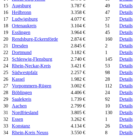
15
Augsburg
3.787 €
49
Details
16
Heilbronn
3.358 €
47
Details
17
Ludwigsburg
4.077 €
37
Details
18
Ortenaukreis
3.104 €
51
Details
19
Esslingen
3.964 €
45
Details
20
Rendsburg-Eckernförde
2.874 €
160
Details
21
Dresden
2.845 €
2
Details
22
Dortmund
3.182 €
1
Details
23
Schleswig-Flensburg
2.740 €
145
Details
24
Rhein-Neckar-Kreis
3.421 €
53
Details
25
Südwestpfalz
2.257 €
98
Details
26
Kassel
1.982 €
28
Details
27
Vorpommern-Rügen
3.002 €
112
Details
28
Böblingen
4.406 €
24
Details
29
Saalekreis
1.739 €
92
Details
30
Aachen
2.799 €
10
Details
31
Nordfriesland
3.805 €
130
Details
32
Essen
3.262 €
1
Details
33
Konstanz
4.134 €
26
Details
34
Rhein-Kreis Neuss
3.550 €
8
Details