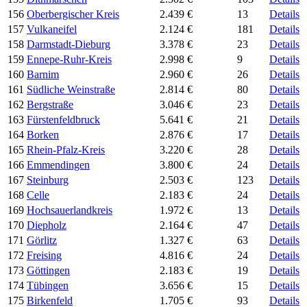
156
Oberbergischer Kreis
2.439 €
13
Details
157
Vulkaneifel
2.124 €
181
Details
158
Darmstadt-Dieburg
3.378 €
23
Details
159
Ennepe-Ruhr-Kreis
2.998 €
9
Details
160
Barnim
2.960 €
26
Details
161
Südliche Weinstraße
2.814 €
80
Details
162
Bergstraße
3.046 €
23
Details
163
Fürstenfeldbruck
5.641 €
21
Details
164
Borken
2.876 €
17
Details
165
Rhein-Pfalz-Kreis
3.220 €
28
Details
166
Emmendingen
3.800 €
24
Details
167
Steinburg
2.503 €
123
Details
168
Celle
2.183 €
24
Details
169
Hochsauerlandkreis
1.972 €
13
Details
170
Diepholz
2.164 €
47
Details
171
Görlitz
1.327 €
63
Details
172
Freising
4.816 €
24
Details
173
Göttingen
2.183 €
19
Details
174
Tübingen
3.656 €
15
Details
175
Birkenfeld
1.705 €
93
Details