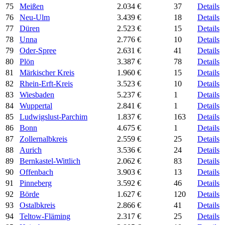
75
Meißen
2.034 €
37
Details
76
Neu-Ulm
3.439 €
18
Details
77
Düren
2.523 €
15
Details
78
Unna
2.776 €
10
Details
79
Oder-Spree
2.631 €
41
Details
80
Plön
3.387 €
78
Details
81
Märkischer Kreis
1.960 €
15
Details
82
Rhein-Erft-Kreis
3.523 €
10
Details
83
Wiesbaden
5.237 €
1
Details
84
Wuppertal
2.841 €
1
Details
85
Ludwigslust-Parchim
1.837 €
163
Details
86
Bonn
4.675 €
1
Details
87
Zollernalbkreis
2.559 €
25
Details
88
Aurich
3.536 €
24
Details
89
Bernkastel-Wittlich
2.062 €
83
Details
90
Offenbach
3.903 €
13
Details
91
Pinneberg
3.592 €
46
Details
92
Börde
1.627 €
120
Details
93
Ostalbkreis
2.866 €
41
Details
94
Teltow-Fläming
2.317 €
25
Details