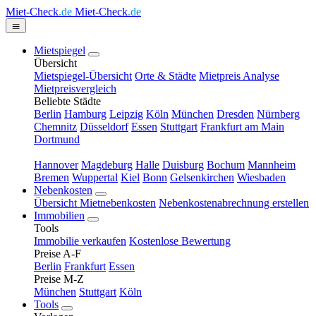
Miet-Check
.de
Miet-Check
.de
Mietspiegel
Übersicht
Mietspiegel-Übersicht
Orte & Städte
Mietpreis Analyse
Mietpreisvergleich
Beliebte Städte
Berlin
Hamburg
Leipzig
Köln
München
Dresden
Nürnberg
Chemnitz
Düsseldorf
Essen
Stuttgart
Frankfurt am Main
Dortmund
Hannover
Magdeburg
Halle
Duisburg
Bochum
Mannheim
Bremen
Wuppertal
Kiel
Bonn
Gelsenkirchen
Wiesbaden
Nebenkosten
Übersicht Mietnebenkosten
Nebenkostenabrechnung erstellen
Immobilien
Tools
Immobilie verkaufen
Kostenlose Bewertung
Preise A-F
Berlin
Frankfurt
Essen
Preise M-Z
München
Stuttgart
Köln
Tools