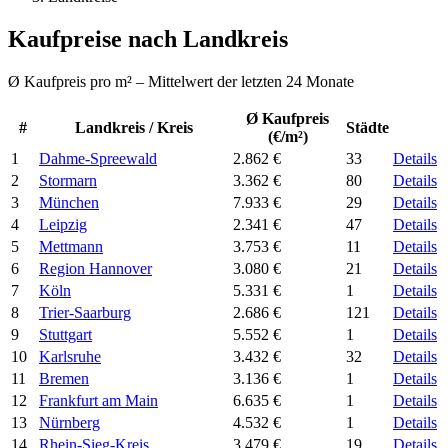
Kaufpreise nach Landkreis
Ø Kaufpreis pro m² – Mittelwert der letzten 24 Monate
Ø Kaufpreis
#
Landkreis / Kreis
Städte
(€/m²)
1
Dahme-Spreewald
2.862 €
33
Details
2
Stormarn
3.362 €
80
Details
3
München
7.933 €
29
Details
4
Leipzig
2.341 €
47
Details
5
Mettmann
3.753 €
11
Details
6
Region Hannover
3.080 €
21
Details
7
Köln
5.331 €
1
Details
8
Trier-Saarburg
2.686 €
121
Details
9
Stuttgart
5.552 €
1
Details
10
Karlsruhe
3.432 €
32
Details
11
Bremen
3.136 €
1
Details
12
Frankfurt am Main
6.635 €
1
Details
13
Nürnberg
4.532 €
1
Details
14
Rhein-Sieg-Kreis
3.479 €
19
Details