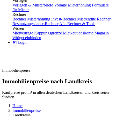
Vorlagen
Vorlagen & Musterbriefe
Vorlage Mieterhöhung
Formulare
für Mieter
Rechner
Rechner Mieterhöhung
Invest-Rechner
Mietrendite Rechner
Restnutzungsdauer-Rechner
Alle Rechner & Tools
Wissen
Mietverträge
Kappungsgrenze
Mietkautionskonto
Magazin
Widget einbinden
Login
Immobilienpreise
Immobilienpreise nach Landkreis
Kaufpreise pro m² in allen deutschen Landkreisen und kreisfreien
Städten.
Home
Immobilienpreise
Landkreise