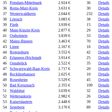
35
Potsdam-Mittelmark
2.924 €
36
Details
36
Rems-Murr-Kreis
3.631 €
30
Details
37
Westerwaldkreis
2.044 €
232
Details
38
Lörrach
3.083 €
38
Details
39
Fürth
3.939 €
15
Details
40
Main-Kinzig-Kreis
2.877 €
29
Details
41
Ostholstein
3.839 €
33
Details
42
Mainz-Bingen
3.463 €
70
Details
43
Lippe
2.167 €
16
Details
44
Regensburg
3.552 €
42
Details
45
Erlangen-Höchstadt
3.914 €
25
Details
46
Osnabrück
2.522 €
35
Details
47
Schwarzwald-Baar-Kreis
2.717 €
20
Details
48
Recklinghausen
2.625 €
10
Details
49
Rosenheim
5.529 €
45
Details
50
Bad Kreuznach
2.355 €
109
Details
51
Waldshut
3.039 €
32
Details
52
Wetteraukreis
2.982 €
26
Details
53
Kaiserslautern
2.448 €
39
Details
54
Segeberg
3.170 €
89
Details