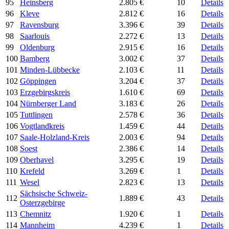
95
Heinsberg
2.805 €
10
Details
96
Kleve
2.812 €
16
Details
97
Ravensburg
3.396 €
39
Details
98
Saarlouis
2.272 €
13
Details
99
Oldenburg
2.915 €
16
Details
100
Bamberg
3.002 €
37
Details
101
Minden-Lübbecke
2.103 €
11
Details
102
Göppingen
3.204 €
37
Details
103
Erzgebirgskreis
1.610 €
69
Details
104
Nürnberger Land
3.183 €
26
Details
105
Tuttlingen
2.578 €
36
Details
106
Vogtlandkreis
1.459 €
44
Details
107
Saale-Holzland-Kreis
2.003 €
94
Details
108
Soest
2.386 €
14
Details
109
Oberhavel
3.295 €
19
Details
110
Krefeld
3.269 €
1
Details
111
Wesel
2.823 €
13
Details
Sächsische Schweiz-
112
1.889 €
43
Details
Osterzgebirge
113
Chemnitz
1.920 €
1
Details
114
Mannheim
4.239 €
1
Details