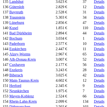
135
Landshut
3.623 €
37
Details
136
Gütersloh
2.829 €
12
Details
137
Bayreuth
2.528 €
31
Details
138
Traunstein
5.303 €
34
Details
139
Lüneburg
2.856 €
47
Details
140
Kusel
1.851 €
110
Details
141
Bad Dürkheim
2.894 €
44
Details
142
Bochum
3.034 €
1
Details
143
Paderborn
2.577 €
10
Details
144
Euskirchen
2.447 €
11
Details
145
Alzey-Worms
2.967 €
65
Details
146
Alb-Donau-Kreis
3.007 €
52
Details
147
Cuxhaven
2.177 €
56
Details
148
Enzkreis
3.243 €
28
Details
149
Biberach
3.025 €
42
Details
150
Main-Taunus-Kreis
4.602 €
12
Details
151
Herford
2.345 €
9
Details
152
Neunkirchen
1.975 €
7
Details
153
Mayen-Koblenz
2.524 €
66
Details
154
Rhein-Lahn-Kreis
2.099 €
134
Details
155
Dithmarschen
2.502 €
103
Details