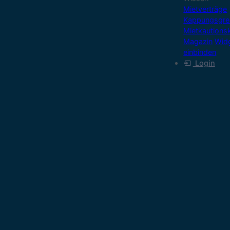
Mietverträge
Kappungsgre
Mietkautions
Magazin
Wid
einbinden
Login