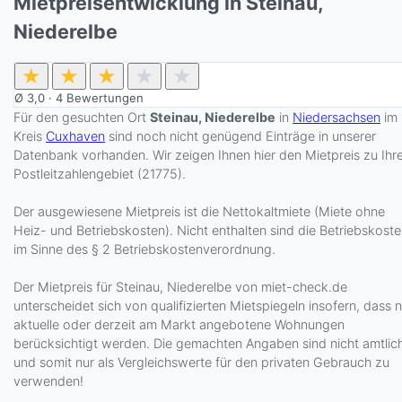
Mietpreisentwicklung in Steinau,
Niederelbe
★
★
★
★
★
Ø
3,0
·
4
Bewertungen
Für den gesuchten Ort
Steinau, Niederelbe
in
Niedersachsen
im
Kreis
Cuxhaven
sind noch nicht genügend Einträge in unserer
Datenbank vorhanden. Wir zeigen Ihnen hier den Mietpreis zu Ih
Postleitzahlengebiet (21775).
Der ausgewiesene Mietpreis ist die Nettokaltmiete (Miete ohne
Heiz- und Betriebskosten). Nicht enthalten sind die Betriebskost
im Sinne des § 2 Betriebskostenverordnung.
Der Mietpreis für Steinau, Niederelbe von miet-check.de
unterscheidet sich von qualifizierten Mietspiegeln insofern, dass 
aktuelle oder derzeit am Markt angebotene Wohnungen
berücksichtigt werden. Die gemachten Angaben sind nicht amtlic
und somit nur als Vergleichswerte für den privaten Gebrauch zu
verwenden!