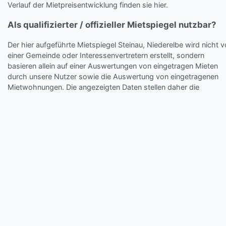
Verlauf der Mietpreisentwicklung finden sie hier.
Als qualifizierter / offizieller Mietspiegel nutzbar?
Der hier aufgeführte Mietspiegel Steinau, Niederelbe wird nicht 
einer Gemeinde oder Interessenvertretern erstellt, sondern
basieren allein auf einer Auswertungen von eingetragen Mieten
durch unsere Nutzer sowie die Auswertung von eingetragenen
Mietwohnungen. Die angezeigten Daten stellen daher die
tatsächlichen am Markt georderten aktuellen Mietpreise dar.
Vorteil:
Der Mietspiegel für Steinau, Niederelbe von Miet-Check
liefert die aktuellen und tatsächlich am Markt geforderten Preise
von mindestens 10 Angeboten mathematisch ausgewertet (wen
verfügbar).
Wie wird der Miet-Check.de Mietspiegel Steinau,
Niederelbe errechnet?
Der Mietpreisspiegel von Miet-Check.de wird durch die Eingabe
von Mietpreisen unserer Besucher, sowie durch am Markt aktuell
angebotene Mietobjekte erstellt. Als Basis für die Berechnung wi
die Kaltmiete der jeweiligen Wohnung herangezogen.