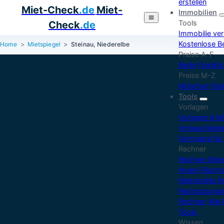
erstellen
Miet-Check
.de
Miet-
Immobilien
Tools
Check
.de
Immobilie ve
Kostenlose B
Home
Mietspiegel
Steinau, Niederelbe
Preise A-F
Berlin
Frankfu
Preise M-Z
München
Stu
Tools
Vorlagen
Vorlagen & M
Vorlage Miet
Formulare für
Rechner
Rechner Mie
Invest-Rechn
Mietrendite 
Restnutzungs
Rechner
Alle
Tools
Wissen