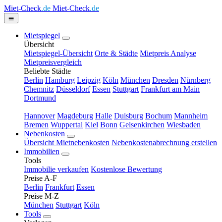
Miet-Check
.de
Miet-Check
.de
Mietspiegel
Übersicht
Mietspiegel-Übersicht
Orte & Städte
Mietpreis Analyse
Mietpreisvergleich
Beliebte Städte
Berlin
Hamburg
Leipzig
Köln
München
Dresden
Nürnberg
Chemnitz
Düsseldorf
Essen
Stuttgart
Frankfurt am Main
Dortmund
Hannover
Magdeburg
Halle
Duisburg
Bochum
Mannheim
Bremen
Wuppertal
Kiel
Bonn
Gelsenkirchen
Wiesbaden
Nebenkosten
Übersicht Mietnebenkosten
Nebenkostenabrechnung erstellen
Immobilien
Tools
Immobilie verkaufen
Kostenlose Bewertung
Preise A-F
Berlin
Frankfurt
Essen
Preise M-Z
München
Stuttgart
Köln
Tools