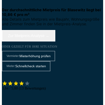
Der durchschnittliche Mietpreis für Blasewitz liegt bei
10,86 € pro m²
.
Alle Details zum Mietpreis wie Baujahr, Wohnungsgröße
und Zimmer finden Sie in der Mietpreis-Analyse.
Zur Mietpreis-Analyse →
ODER GEZIELT FÜR IHRE SITUATION
Mieterhöhung prüfen
Vermieter:
Schnellcheck starten
Mieter:
3,84 / 5,00 (13 Bewertungen)