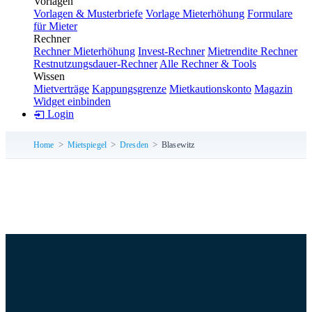
Vorlagen
Vorlagen & Musterbriefe
Vorlage Mieterhöhung
Formulare
für Mieter
Rechner
Rechner Mieterhöhung
Invest-Rechner
Mietrendite Rechner
Restnutzungsdauer-Rechner
Alle Rechner & Tools
Wissen
Mietverträge
Kappungsgrenze
Mietkautionskonto
Magazin
Widget einbinden
Login
Home
Mietspiegel
Dresden
Blasewitz