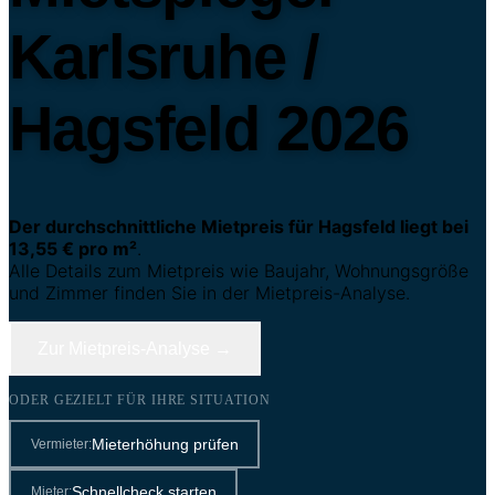
Karlsruhe /
Hagsfeld 2026
Der durchschnittliche Mietpreis für Hagsfeld liegt bei
13,55 € pro m²
.
Alle Details zum Mietpreis wie Baujahr, Wohnungsgröße
und Zimmer finden Sie in der Mietpreis-Analyse.
Zur Mietpreis-Analyse →
ODER GEZIELT FÜR IHRE SITUATION
Mieterhöhung prüfen
Vermieter:
Schnellcheck starten
Mieter: