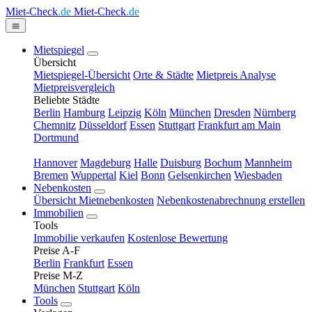
Miet-Check
.de
Miet-Check
.de
Mietspiegel
Übersicht
Mietspiegel-Übersicht
Orte & Städte
Mietpreis Analyse
Mietpreisvergleich
Beliebte Städte
Berlin
Hamburg
Leipzig
Köln
München
Dresden
Nürnberg
Chemnitz
Düsseldorf
Essen
Stuttgart
Frankfurt am Main
Dortmund
Hannover
Magdeburg
Halle
Duisburg
Bochum
Mannheim
Bremen
Wuppertal
Kiel
Bonn
Gelsenkirchen
Wiesbaden
Nebenkosten
Übersicht Mietnebenkosten
Nebenkostenabrechnung erstellen
Immobilien
Tools
Immobilie verkaufen
Kostenlose Bewertung
Preise A-F
Berlin
Frankfurt
Essen
Preise M-Z
München
Stuttgart
Köln
Tools