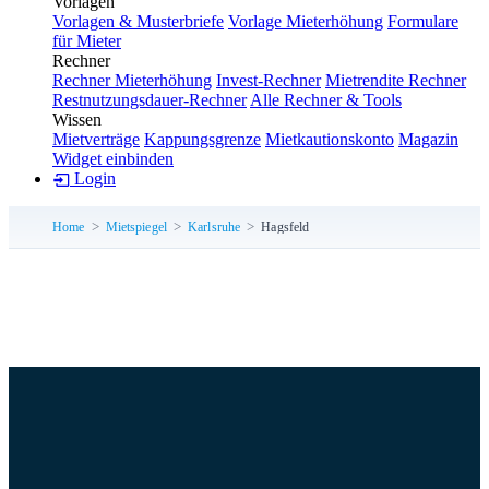
Vorlagen
Vorlagen & Musterbriefe
Vorlage Mieterhöhung
Formulare
für Mieter
Rechner
Rechner Mieterhöhung
Invest-Rechner
Mietrendite Rechner
Restnutzungsdauer-Rechner
Alle Rechner & Tools
Wissen
Mietverträge
Kappungsgrenze
Mietkautionskonto
Magazin
Widget einbinden
Login
Home
Mietspiegel
Karlsruhe
Hagsfeld