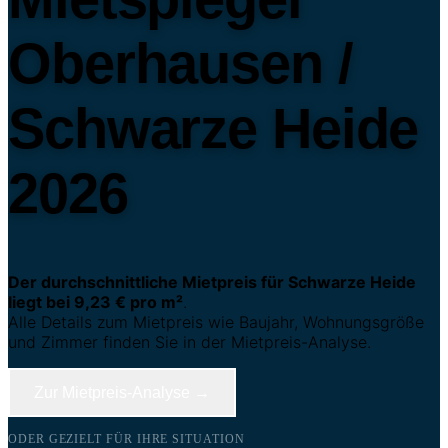
Oberhausen /
Schwarze Heide
2026
Der durchschnittliche Mietpreis für Schwarze Heide
liegt bei 9,23 € pro m²
.
Alle Details zum Mietpreis wie Baujahr, Wohnungsgröße
und Zimmer finden Sie in der Mietpreis-Analyse.
Zur Mietpreis-Analyse →
ODER GEZIELT FÜR IHRE SITUATION