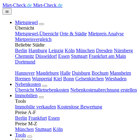
Miet-Check
.de
Miet-Check
.de
Mietspiegel
Übersicht
Mietspiegel-Übersicht
Orte & Städte
Mietpreis Analyse
Mietpreisvergleich
Beliebte Städte
Berlin
Hamburg
Leipzig
Köln
München
Dresden
Nürnberg
Chemnitz
Düsseldorf
Essen
Stuttgart
Frankfurt am Main
Dortmund
Hannover
Magdeburg
Halle
Duisburg
Bochum
Mannheim
Bremen
Wuppertal
Kiel
Bonn
Gelsenkirchen
Wiesbaden
Nebenkosten
Übersicht Mietnebenkosten
Nebenkostenabrechnung erstellen
Immobilien
Tools
Immobilie verkaufen
Kostenlose Bewertung
Preise A-F
Berlin
Frankfurt
Essen
Preise M-Z
München
Stuttgart
Köln
Tools