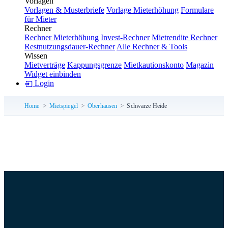
Vorlagen
Vorlagen & Musterbriefe
Vorlage Mieterhöhung
Formulare
für Mieter
Rechner
Rechner Mieterhöhung
Invest-Rechner
Mietrendite Rechner
Restnutzungsdauer-Rechner
Alle Rechner & Tools
Wissen
Mietverträge
Kappungsgrenze
Mietkautionskonto
Magazin
Widget einbinden
Login
Home
Mietspiegel
Oberhausen
Schwarze Heide