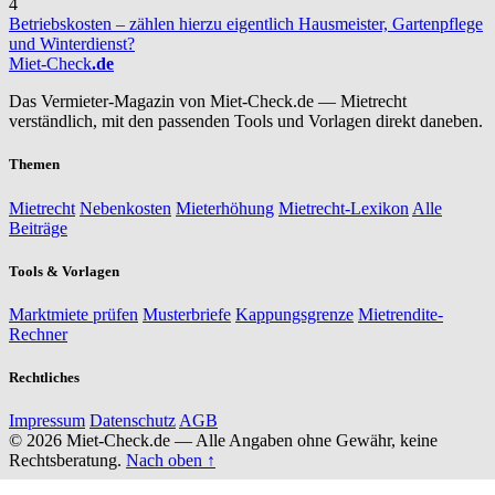
4
Betriebskosten – zählen hierzu eigentlich Hausmeister, Gartenpflege
und Winterdienst?
Miet-Check
.de
Das Vermieter-Magazin von Miet-Check.de — Mietrecht
verständlich, mit den passenden Tools und Vorlagen direkt daneben.
Themen
Mietrecht
Nebenkosten
Mieterhöhung
Mietrecht-Lexikon
Alle
Beiträge
Tools & Vorlagen
Marktmiete prüfen
Musterbriefe
Kappungsgrenze
Mietrendite-
Rechner
Rechtliches
Impressum
Datenschutz
AGB
© 2026 Miet-Check.de — Alle Angaben ohne Gewähr, keine
Rechtsberatung.
Nach oben ↑