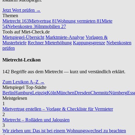
Jetzt Wert prüfen →
Themen
Mietrecht
163
Mietvertrag
81
Wohnung vermieten
81
Miete
54
Nebenkosten
36
Immobilien
27
Tools auf Miet-Check.de
Mietspiegel-Übersicht
Marktmiete-Analyse
Vorlagen &
Musterbriefe
Rechner Mieterhöhung
Kappungsgrenze
Nebenkosten
prüfen
Mietrecht-Lexikon
142 Begriffe aus dem Mietrecht — kurz und verständlich erklärt.
Zum Lexikon A–Z →
Mietspiegel Top-Städte
Berlin
Hamburg
Leipzig
Köln
München
Dresden
Chemnitz
Nürnberg
Ess
Meistgelesen
1
Mietvertrag erstellen – Vorlage & Checkliste für Vermieter
2
Mietrecht – Rolläden und Jalousien
3
Wir ziehen um: Das ist bei einem Wohnungswechsel zu beachten