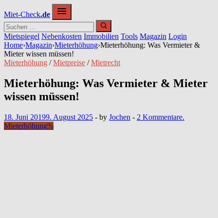
Zum
Miet-Check
.de
Inhalt
springen
Mietspiegel
Nebenkosten
Immobilien
Tools
Magazin
Login
Home
›
Magazin
›
Mieterhöhung
›
Mieterhöhung: Was Vermieter &
Mieter wissen müssen!
Mieterhöhung
/
Mietpreise
/
Mietrecht
Mieterhöhung: Was Vermieter & Mieter
wissen müssen!
18. Juni 2019
9. August 2025
-
by
Jochen
-
2 Kommentare.
Mieterhöhung
%